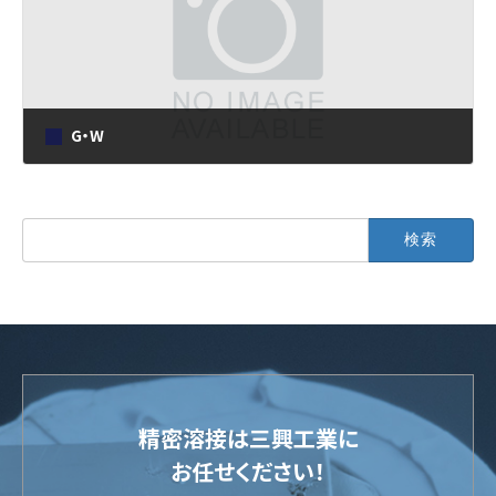
G・W
2024年7月8日
検
索:
精密溶接は三興工業に
お任せください！