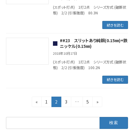
(スポット打点) 1打2点 シリーズ方式 (破断状
態) 2/2 (引張強度) 80.3N
続きを読む
##23 スリットあり純銅(0.15㎜)+鉄
ニッケル(0.15㎜)
2018年10月17日
(スポット打点) 1打2点 シリーズ方式 (破断状
態) 2/2 (引張強度) 100.2N
続きを読む
固
固
固
固
«
1
2
3
…
5
»
投
定
定
定
定
ペ
ペ
ペ
ペ
稿
検
ー
ー
ー
ー
索:
ジ
ジ
ジ
ジ
の