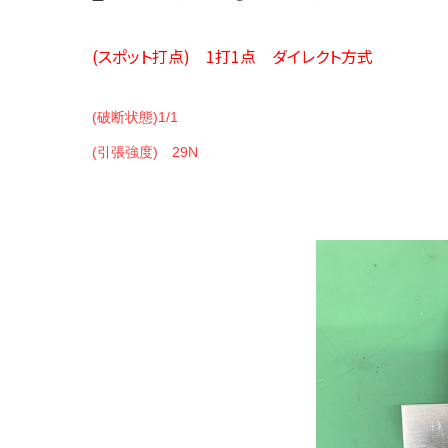
終
更
新
(スポット打点) 1打1点 ダイレクト方式
日
時
:
(破断状態)1/1
(引張強度) 29N