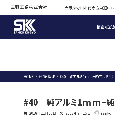
コ
ナ
三興工業株式会社
大阪府守口市南寺方東通6-12
ン
ビ
テ
ゲ
ン
ー
精密抵抗
ツ
シ
へ
ョ
ス
ン
キ
に
ッ
移
プ
動
HOME
試作・開発
#40 純アルミ1ｍｍ+純アルミ0.
#40 純アルミ1ｍｍ+純
最
2018年11月20日
2023年9月15日
sanko