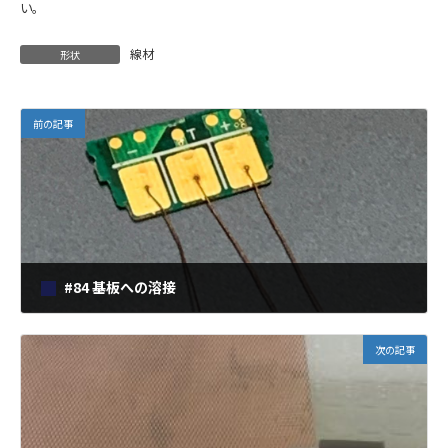
い。
線材
形状
前の記事
#84 基板への溶接
2022年1月24日
次の記事