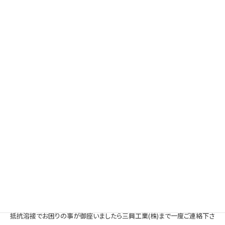
す。
弊社では繊細な調節も可能です。
※写真は試作・実験の物になります。
このように弊社では抵抗溶接による様々な技術を取り入れております。
抵抗溶接でお困りの事が御座いましたら三興工業(株)まで一度ご連絡下さ