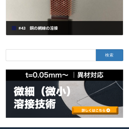
#43 銅の網線の溶接
2018年12月1日
検
索: