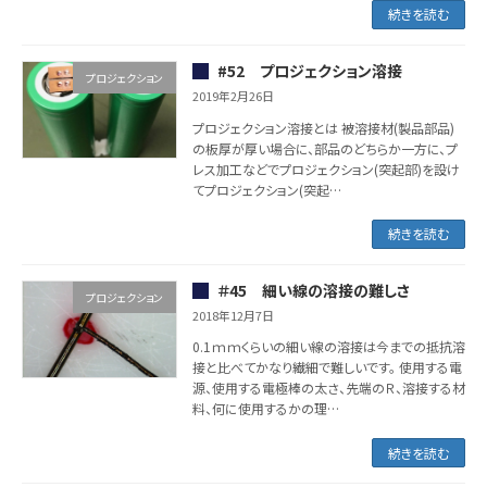
続きを読む
#52 プロジェクション溶接
プロジェクション
2019年2月26日
プロジェクション溶接とは 被溶接材(製品部品)
の板厚が厚い場合に、部品のどちらか一方に、プ
レス加工などでプロジェクション(突起部)を設け
てプロジェクション(突起…
続きを読む
＃45 細い線の溶接の難しさ
プロジェクション
2018年12月7日
0.1ｍｍくらいの細い線の溶接は今までの抵抗溶
接と比べてかなり繊細で難しいです。 使用する電
源、使用する電極棒の太さ、先端のＲ、溶接する材
料、何に使用するかの理…
続きを読む