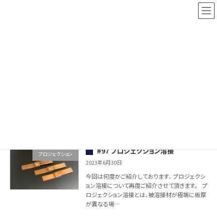
コ
ナ
三興工業株式会社
ン
ビ
テ
ゲ
ン
ー
ツ
シ
技術情報
へ
ョ
ス
ン
キ
に
ッ
移
HOME
技術情報
プロジェクション
プ
動
プロジェクション
#97 プロジェクション溶接
プロジェクション
2023年6月30日
今回は何度かご紹介しております、 プロジェクシ
ョン溶接について再度ご紹介させて頂きます。 プ
ロジェクション溶接とは、被溶接材が極端に板厚
が異なる場…