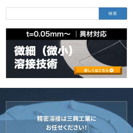
検
索:
精密溶接は三興工業に
お任せください！