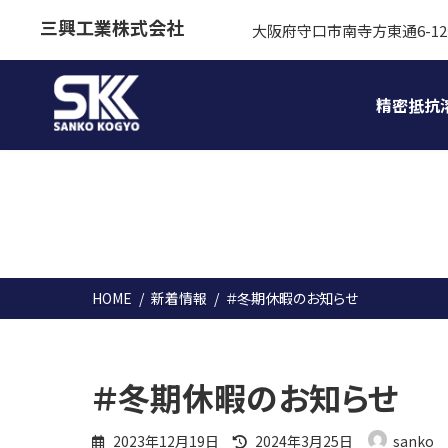
コ
ナ
三興工業株式会社
大阪府守口市南寺方東通6-12
ン
ビ
テ
ゲ
ン
ー
精密抵抗
ツ
シ
へ
ョ
ス
ン
キ
に
ッ
移
プ
動
HOME
新着情報
＃冬期休暇のお知らせ
＃冬期休暇のお知らせ
最
2023年12月19日
2024年3月25日
sanko