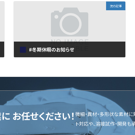
次の記事
#冬期休暇のお知らせ
2024年12月20日
業に
お任せください！
微細・異材・多形状な素材に
ト対応や、溶接試作・開発も