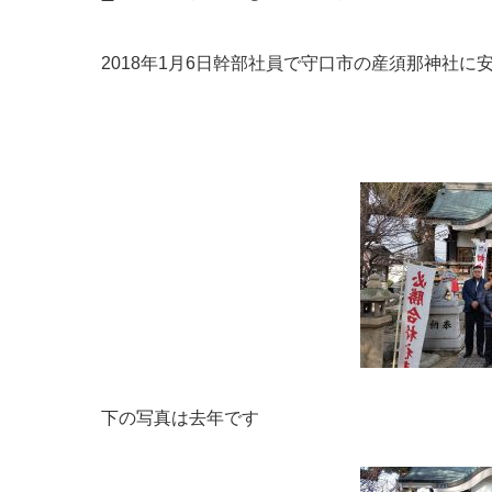
終
更
新
2018年1月6日幹部社員で守口市の産須那神社に
日
時
:
下の写真は去年です