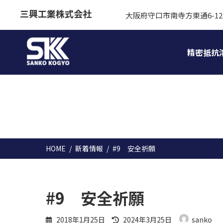
コ
ナ
三興工業株式会社
大阪府守口市南寺方東通6-12
ン
ビ
テ
ゲ
ン
ー
精密抵抗
ツ
シ
へ
ョ
ス
ン
キ
に
ッ
移
プ
動
HOME
新着情報
#9 安全祈願
#9 安全祈願
最
2018年1月25日
2024年3月25日
sanko